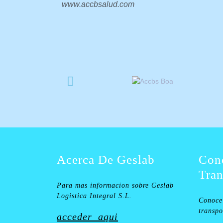
www.accbsalud.com
Acerca De Geslab
Con
Tran
Para mas informacion sobre Geslab
Logistica Integral S.L.
Conoce 
transpo
acceder aqui