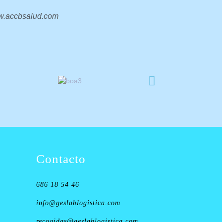
.accbsalud.com
Contacto
686 18 54 46
info@geslablogistica.com
recogidas@geslablogistica.com