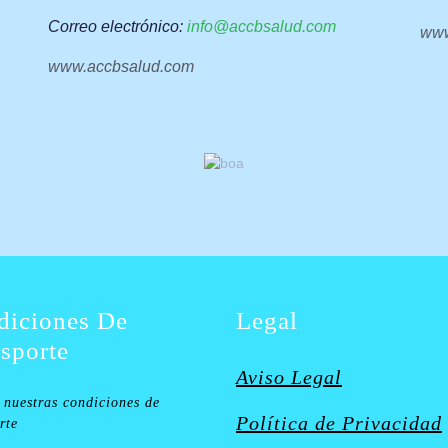
Correo
electrónico:
info@accbsalud.com
www
www.accbsalud.com
diciones De
Legal
sporte
Aviso Legal
nuestras condiciones de
Política de Privacidad
rte