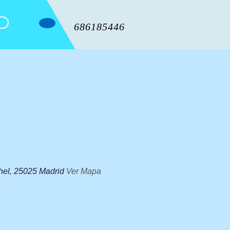
686185446
hel, 25025 Madrid
Ver Mapa
0